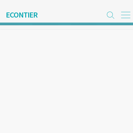
コ
ン
ECONTIER
検
メ
テ
索
ニ
ン
切
ュ
ツ
り
ー
替
へ
え
ス
キ
ッ
プ