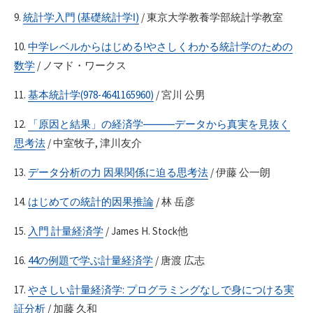
9.
統計学入門 (基礎統計学Ⅰ)
/ 東京大学教養学部統計学教室
10.
中学レベルからはじめる!やさしくわかる統計学のための
数学
/ ノマド・ワークス
11.
基本統計学(978-4641165960)
/ 宮川 公男
12.
「原因と結果」の経済学―――データから真実を見抜く
思考法
/ 中室牧子, 津川友介
13.
データ分析の力 因果関係に迫る思考法
/ 伊藤 公一朗
14.
はじめての統計的因果推論
/ 林 岳彦
15.
入門 計量経済学
/ James H. Stock他
16.
44の例題で学ぶ計量経済学
/ 唐渡 広志
17.
やさしい計量経済学: プログラミングなしで身につける実
証分析
/ 加藤 久和