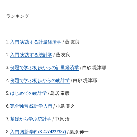
ランキング
1.
入門 実践する計量経済学
/ 藪 友良
2.
入門 実践する統計学
/ 藪 友良
3.
例題で学ぶ初歩からの計量経済学
/ 白砂 堤津耶
4.
例題で学ぶ初歩からの統計学
/ 白砂 堤津耶
5.
はじめての統計学
/ 鳥居 泰彦
6.
完全独習 統計学入門
/ 小島 寛之
7.
基礎から学ぶ統計学
/ 中原 治
8.
入門 統計学(978-4274227387)
/ 栗原 伸一