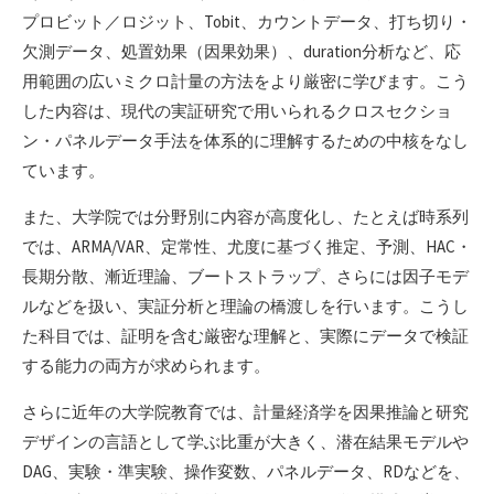
プロビット／ロジット、Tobit、カウントデータ、打ち切り・
欠測データ、処置効果（因果効果）、duration分析など、応
用範囲の広いミクロ計量の方法をより厳密に学びます。こう
した内容は、現代の実証研究で用いられるクロスセクショ
ン・パネルデータ手法を体系的に理解するための中核をなし
ています。
また、大学院では分野別に内容が高度化し、たとえば時系列
では、ARMA/VAR、定常性、尤度に基づく推定、予測、HAC・
長期分散、漸近理論、ブートストラップ、さらには因子モデ
ルなどを扱い、実証分析と理論の橋渡しを行います。こうし
た科目では、証明を含む厳密な理解と、実際にデータで検証
する能力の両方が求められます。
さらに近年の大学院教育では、計量経済学を因果推論と研究
デザインの言語として学ぶ比重が大きく、潜在結果モデルや
DAG、実験・準実験、操作変数、パネルデータ、RDなどを、