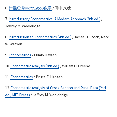
6.
計量経済学のための数学
/ 田中 久稔
7.
Introductory Econometrics: A Modern Approach (8th ed.)
/
Jeffrey M. Wooldridge
8.
Introduction to Econometrics (4th ed.)
/ James H. Stock, Mark
W. Watson
9.
Econometrics
/ Fumio Hayashi
10.
Econometric Analysis (8th ed.)
/ William H. Greene
11.
Econometrics
/ Bruce E. Hansen
12.
Econometric Analysis of Cross Section and Panel Data (2nd
ed., MIT Press)
/ Jeffrey M. Wooldridge