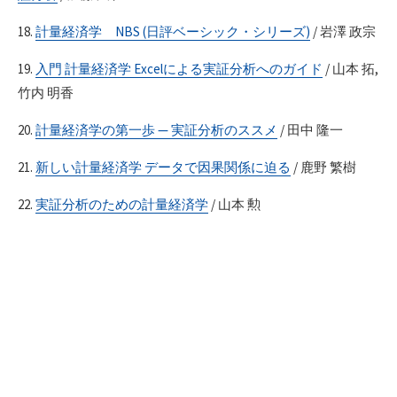
18.
計量経済学 NBS (日評ベーシック・シリーズ)
/ 岩澤 政宗
19.
入門 計量経済学 Excelによる実証分析へのガイド
/ 山本 拓,
竹内 明香
20.
計量経済学の第一歩 — 実証分析のススメ
/ 田中 隆一
21.
新しい計量経済学 データで因果関係に迫る
/ 鹿野 繁樹
22.
実証分析のための計量経済学
/ 山本 勲