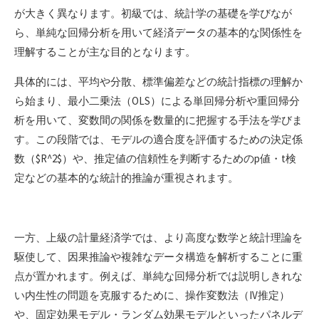
が大きく異なります。初級では、統計学の基礎を学びなが
ら、単純な回帰分析を用いて経済データの基本的な関係性を
理解することが主な目的となります。
具体的には、平均や分散、標準偏差などの統計指標の理解か
ら始まり、最小二乗法（OLS）による単回帰分析や重回帰分
析を用いて、変数間の関係を数量的に把握する手法を学びま
す。この段階では、モデルの適合度を評価するための決定係
数（$R^2$）や、推定値の信頼性を判断するためのp値・t検
定などの基本的な統計的推論が重視されます。
一方、上級の計量経済学では、より高度な数学と統計理論を
駆使して、因果推論や複雑なデータ構造を解析することに重
点が置かれます。例えば、単純な回帰分析では説明しきれな
い内生性の問題を克服するために、操作変数法（IV推定）
や、固定効果モデル・ランダム効果モデルといったパネルデ