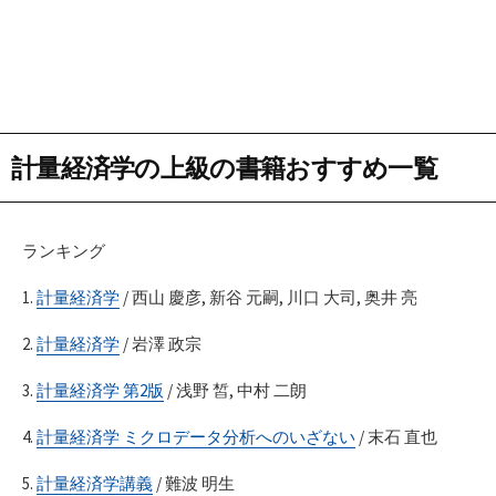
計量経済学の上級の書籍おすすめ一覧
ランキング
1.
計量経済学
/ 西山 慶彦, 新谷 元嗣, 川口 大司, 奥井 亮
2.
計量経済学
/ 岩澤 政宗
3.
計量経済学 第2版
/ 浅野 皙, 中村 二朗
4.
計量経済学 ミクロデータ分析へのいざない
/ 末石 直也
5.
計量経済学講義
/ 難波 明生