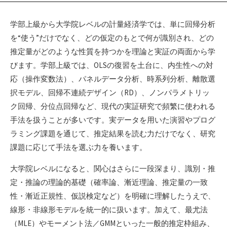
学部上級から大学院レベルの計量経済学では、単に回帰分析
を“使う”だけでなく、どの仮定のもとで何が識別され、どの
推定量がどのような性質を持つかを理論と実証の両面から学
びます。学部上級では、OLSの復習を土台に、内生性への対
応（操作変数法）、パネルデータ分析、時系列分析、離散選
択モデル、回帰不連続デザイン（RD）、ノンパラメトリッ
ク回帰、分位点回帰など、現代の実証研究で頻繁に使われる
手法を扱うことが多いです。実データを用いた演習やプログ
ラミング課題を通じて、推定結果を読む力だけでなく、研究
課題に応じて手法を選ぶ力を養います。
大学院レベルになると、関心はさらに一段深まり、識別・推
定・推論の理論的基礎（確率論、漸近理論、推定量の一致
性・漸近正規性、仮説検定など）を明確に理解したうえで、
線形・非線形モデルを統一的に扱います。加えて、最尤法
（MLE）やモーメント法／GMMといった一般的推定枠組み、