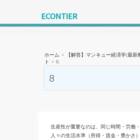
コ
ン
ECONTIER
テ
ン
ツ
へ
ス
ホーム
>
【解答】マンキュー経済学(最新
キ
ト
>
8
ッ
8
プ
生産性が重要なのは、同じ時間・労働
人々の生活水準（所得・賃金・豊かさ