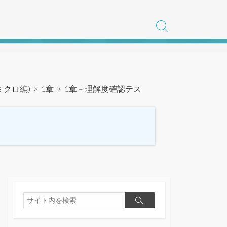
検
索
切
り
替
え
ミクロ編)
>
1章
>
1章 – 理解度確認テス
検
検
索
索