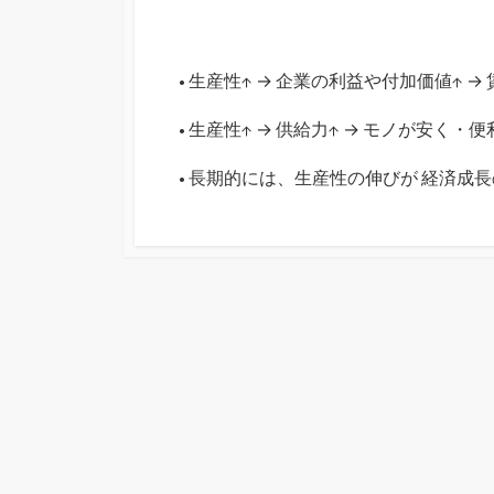
• 生産性↑ → 企業の利益や付加価値↑ 
• 生産性↑ → 供給力↑ → モノが安く
• 長期的には、生産性の伸びが 経済成長