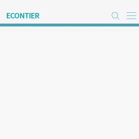
コ
ン
ECONTIER
検
メ
テ
索
ニ
ン
切
ュ
ツ
り
ー
替
へ
え
ス
キ
ッ
プ