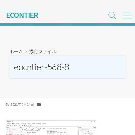
コ
ン
ECONTIER
検
メ
テ
索
ニ
ン
切
ュ
ツ
り
ー
替
へ
え
ス
ホーム
> 添付ファイル
キ
ッ
eocntier-568-8
プ
公
カ
2021年4月14日
開
テ
日
ゴ
リ
ー