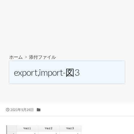
ホーム
> 添付ファイル
export,import-図3
公
カ
2021年5月26日
開
テ
日
ゴ
リ
ー