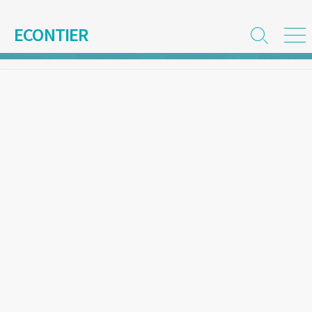
コ
ン
ECONTIER
検
メ
テ
索
ニ
ン
切
ュ
ツ
り
ー
替
へ
え
ス
キ
ッ
プ