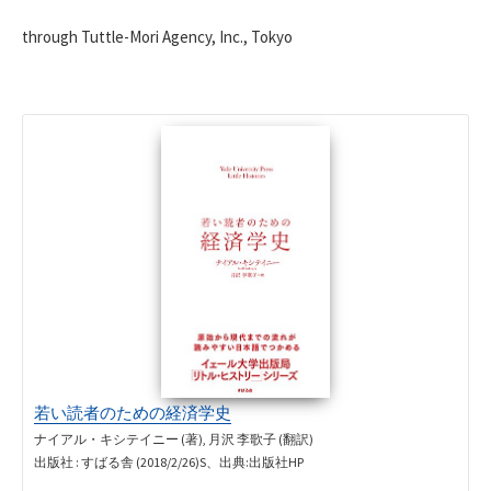
through Tuttle-Mori Agency, Inc., Tokyo
若い読者のための経済学史
ナイアル・キシテイニー (著), 月沢 李歌子 (翻訳)
出版社 : すばる舎 (2018/2/26)S、出典:出版社HP