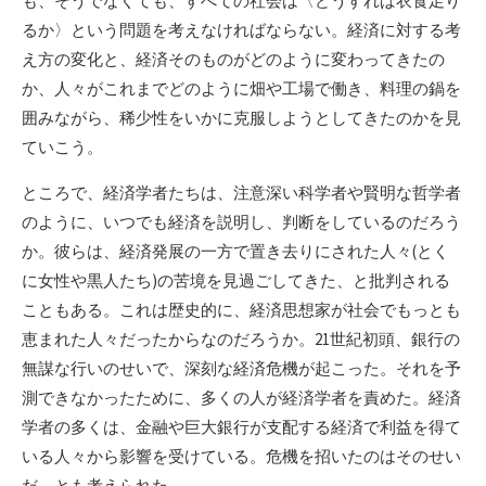
も、そうでなくても、すべての社会は〈どうすれば衣食足り
るか〉という問題を考えなければならない。経済に対する考
え方の変化と、経済そのものがどのように変わってきたの
か、人々がこれまでどのように畑や工場で働き、料理の鍋を
囲みながら、稀少性をいかに克服しようとしてきたのかを見
ていこう。
ところで、経済学者たちは、注意深い科学者や賢明な哲学者
のように、いつでも経済を説明し、判断をしているのだろう
か。彼らは、経済発展の一方で置き去りにされた人々(とく
に女性や黒人たち)の苦境を見過ごしてきた、と批判される
こともある。これは歴史的に、経済思想家が社会でもっとも
恵まれた人々だったからなのだろうか。21世紀初頭、銀行の
無謀な行いのせいで、深刻な経済危機が起こった。それを予
測できなかったために、多くの人が経済学者を責めた。経済
学者の多くは、金融や巨大銀行が支配する経済で利益を得て
いる人々から影響を受けている。危機を招いたのはそのせい
だ、とも考えられた。