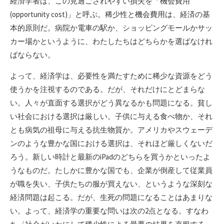
経済学者は、この見過ごされやすい損失を「機会費用
(opportunity cost)」と呼ぶ。稀少性と機会費用は、経済の基
本的原則だ。病院か電車の駅か、ショッピングモールかサッ
カー場かというように、わたしたちはどちらかを選ばなけれ
ばならない。
よって、経済学は、必要性を満たすために稀少な資源をどう
使うかを注視するのである。だが、それだけにとどまらな
い。人々が直面する選択がどう異なるかも問題になる。貧し
い社会における選択は厳しい。子供に与える食べ物か、それ
とも病気の祖母に与える抗生物質か。アメリカやスウェーデ
ンのような豊かな国における選択は、それほど厳しくないだ
ろう。新しい時計と最新のiPadのどちらを買うかといったよ
うなものだ。たしかに豊かな国でも、企業が倒産して従業員
が職を失い、子供たちの服が買えない、というような深刻な
経済問題は起こる。だが、生死の問題になることはあまりな
い。よって、経済学の重要な問いは次の2点となる。すなわ