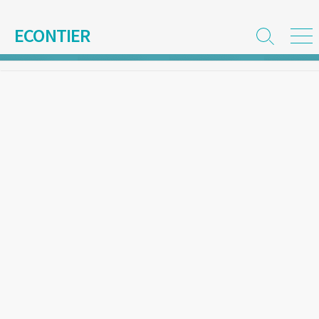
コ
ン
ECONTIER
検
メ
テ
索
ニ
ン
切
ュ
ツ
り
ー
替
へ
え
ス
キ
ッ
プ