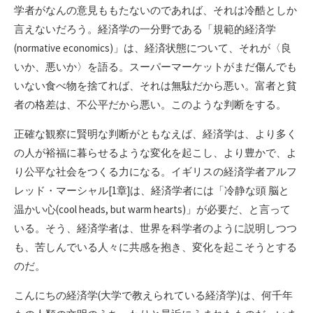
学者がなんの意見ももたないのであれば、それは冷酷としか
言えないだろう。経済学の一分野である「規範的経済学
(normative economics)」は、経済状態について、それが〈良
いか、悪いか〉を語る。スーパーマーケットがまだ傷んでも
いない食べ物を捨てれば、それは無駄だから悪い。富者と貧
者の格差は、不公平だから悪い。このような判断をする。
正確な観察に賢明な判断がともなえば、経済学は、より多く
の人が裕福に暮らせるような変化を起こし、より豊かで、よ
り公平な社会をつくる力になる。イギリスの経済学者アルフ
レッド・マーシャル[1章]は、経済学者には「冷静な頭 脳と
温かい心(cool heads, but warm hearts)」が必要だ、と言って
いる。そう、経済学者は、世界を科学者のように説明しつつ
も、苦しんでいる人々に共感を抱き、変化を起こそうとする
のだ。
こんにちの経済学(大学で教えられている経済学)は、何千年