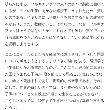
明らかにする。ブルキナファソの人々の多くは懸命に働いて
いるが、モノの生産に向かない経済下にうまれたために貧し
いのである。イギリスには子供たちを教育するための建物や
本があり、また、教師がいる。それなのに、なぜ、ブルキナ
ファソはそうではないのか。これはとても難しい質問で、だ
れも原因をつきとめることはできない。だが、経済学はそれ
を説明しようとする。
ここにこそ、わたしたちが経済学に魅了され、そうした問題
について考えようとする、より大きな理由がある。経済学は
〈生死にかかわる問題〉なのだ。こんにち、経済的に恵まれ
た国でうまれる子供が5歳を前にして死ぬことはほとんどな
い。幼児の死はまれであり、衝撃的な出来事である。それに
対して、世界の貧しい国々では、食べ物や薬がないために、
子供の10パーセント以上が5歳まで生きることができない。
こうした国々では、10代まで生き延びられれば幸運と言える
だろう。