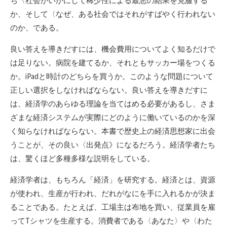
ち〈社会がいかにして稀少性による最悪の結果を克服する
か、そして〈なぜ、ある社会ではそれがすばやく行われない
のか、である。
良い答えを導きだすには、機会費用についてよく知るだけで
は足りない。病院を建てるか、それともサッカー場をつくる
か。iPadと時計のどちらを買うか。このような問題について
正しい選択をしなければならない。良い答えを導きだすに
は、経済学のあらゆる理論を当てはめる必要があるし、さま
ざまな経済システムが実際にどのように働いているのかを深
く知らなければならない。本書で歴史上の経済思想家に出会
うことが、その良い〈出発点》になるだろう。経済学者たち
は、驚くほど多種多様な説明をしている。
経済学者は、もちろん「経済」を研究する。経済とは、資源
が使われ、生産が行われ、だれがなにを手に入れるかが決ま
ることである。たとえば、工場主は布地を買い、従業員を雇
ってTシャツを生産する。消費者である〈あなた〉や〈わた