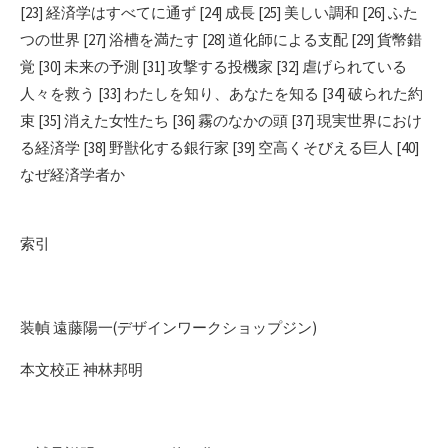
[23] 経済学はすべてに通ず [24] 成長 [25] 美しい調和 [26] ふた
つの世界 [27] 浴槽を満たす [28] 道化師による支配 [29] 貨幣錯
覚 [30] 未来の予測 [31] 攻撃する投機家 [32] 虐げられている
人々を救う [33] わたしを知り、あなたを知る [34] 破られた約
束 [35] 消えた女性たち [36] 霧のなかの頭 [37] 現実世界におけ
る経済学 [38] 野獣化する銀行家 [39] 空高くそびえる巨人 [40]
なぜ経済学者か
索引
装幀 遠藤陽一(デザインワークショップジン)
本文校正 神林邦明