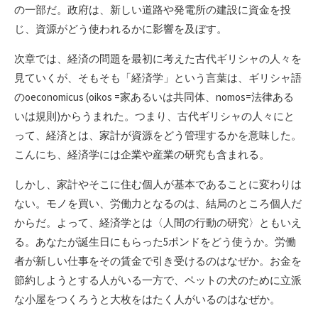
の一部だ。政府は、新しい道路や発電所の建設に資金を投
じ、資源がどう使われるかに影響を及ぼす。
次章では、経済の問題を最初に考えた古代ギリシャの人々を
見ていくが、そもそも「経済学」という言葉は、ギリシャ語
のoeconomicus (oikos =家あるいは共同体、nomos=法律ある
いは規則)からうまれた。つまり、古代ギリシャの人々にと
って、経済とは、家計が資源をどう管理するかを意味した。
こんにち、経済学には企業や産業の研究も含まれる。
しかし、家計やそこに住む個人が基本であることに変わりは
ない。モノを買い、労働力となるのは、結局のところ個人だ
からだ。よって、経済学とは〈人間の行動の研究〉ともいえ
る。あなたが誕生日にもらった5ポンドをどう使うか。労働
者が新しい仕事をその賃金で引き受けるのはなぜか。お金を
節約しようとする人がいる一方で、ペットの犬のために立派
な小屋をつくろうと大枚をはたく人がいるのはなぜか。