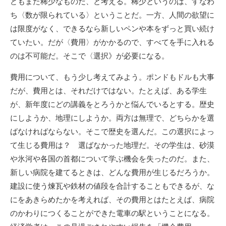
どもまた稀少なものだ、と考える。稀少というのは、すなわ
ち〈数が限られている〉ということだ。一方、人間の欲望に
は限度がなく、できるなら新しいペンや本をずっと買い続け
ていたい。だが〈費用〉がかかるので、すべてを手に入れる
のは不可能だ。そこで〈選択》が必要になる。
費用について、もう少し考えてみよう。ポンドもドルも大事
だが、費用とは、それだけではない。たとえば、ある学生
が、新年度にどの講義をとろうかと悩んでいるとする。歴史
にしようか、地理にしようか。両方は無理で、どちらかを選
ばなければならない。そこで歴史を選んだ。この選択によっ
て生じる費用は？ 選ばなかった地理だ。その学生は、砂漠
や氷河や各国の首都について学ぶ機会を失ったのだ。また、
新しい病院を建てるときは、どんな費用が生じるだろうか。
建設に使う煉瓦や鉄材の値段を合計することもできるが、な
にをあきらめたかを考えれば、その費用とはたとえば、病院
のかわりにつくることができた電車の駅ということになる。