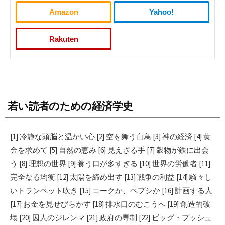
Amazon
Yahoo!
Rakuten
若い読者のための経済学史
[1] 冷静な頭脳と温かい心 [2] 空を舞う白鳥 [3] 神の経済 [4] 黄
金を求めて [5] 自然の恵み [6] 見えざる手 [7] 穀物が鉄に出会
う [8] 理想の世界 [9] 養う口が多すぎる [10] 世界の労働者 [11]
完全なる均衡 [12] 太陽を締め出す [13] 戦争の利益 [14] 騒々し
いトランペット吹き [15] コークか、ペプシか [16] 計画する人
[17] お金を見せびらかす [18] 排水口のむこうへ [19] 創造的破
壊 [20] 囚人のジレンマ [21] 政府の専制 [22] ビッグ・プッシュ