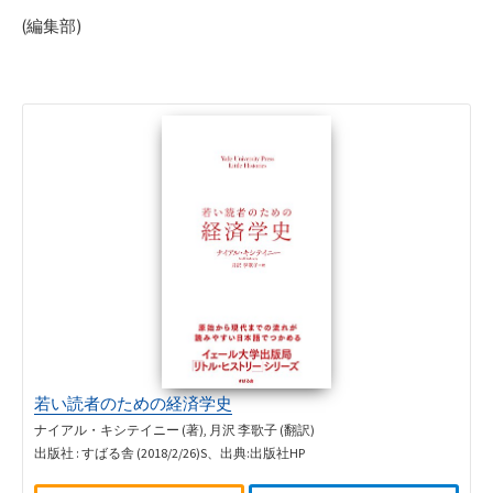
(編集部)
若い読者のための経済学史
ナイアル・キシテイニー (著), 月沢 李歌子 (翻訳)
出版社 : すばる舎 (2018/2/26)S、出典:出版社HP