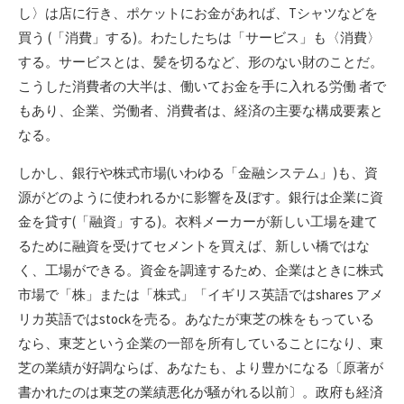
し〉は店に行き、ポケットにお金があれば、Tシャツなどを
買う (「消費」する)。わたしたちは「サービス」も〈消費〉
する。サービスとは、髪を切るなど、形のない財のことだ。
こうした消費者の大半は、働いてお金を手に入れる労働 者で
もあり、企業、労働者、消費者は、経済の主要な構成要素と
なる。
しかし、銀行や株式市場(いわゆる「金融システム」)も、資
源がどのように使われるかに影響を及ぼす。銀行は企業に資
金を貸す(「融資」する)。衣料メーカーが新しい工場を建て
るために融資を受けてセメントを買えば、新しい橋ではな
く、工場ができる。資金を調達するため、企業はときに株式
市場で「株」または「株式」「イギリス英語ではshares アメ
リカ英語ではstockを売る。あなたが東芝の株をもっている
なら、東芝という企業の一部を所有していることになり、東
芝の業績が好調ならば、あなたも、より豊かになる〔原著が
書かれたのは東芝の業績悪化が騒がれる以前〕。政府も経済