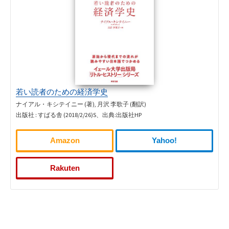
若い読者のための経済学史
ナイアル・キシテイニー (著), 月沢 李歌子 (翻訳)
出版社 : すばる舎 (2018/2/26)S、出典:出版社HP
Amazon
Yahoo!
Rakuten