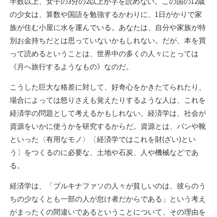
半数以上、女子の3分の2以上が字を読めない。この国の12歳
の少女は、算数や国語を勉強するかわりに、1日がかりで家
族が住む小屋に水を運んでいる。あなたは、自分や家族が特
別お金持ちだとは思っていないかもしれない。だが、本を買
って読めるということは、世界中の多くの人々にとっては
《月へ旅行するようなもの》なのだ。
こうした巨大な格差に対して、好奇心をかきたてられたり、
場合によっては怒りさえも覚えたりするような人は、これを
経済学の問題として考えるかもしれない。経済学は、社会が
資源をいかに使うかを研究するからだ。資源とは、パンや靴
といった〈有用なモノ〉〔経済学ではこれを財(ざい)とい
う〕をつくるのに必要な、土地や石炭、人や機械などであ
る。
経済学は、「ブルキナファソの人々が貧しいのは、彼らのう
ちの少なくとも一部の人が怠け者だからである」という考え
がまったくの間違いであるということについて、その理由を