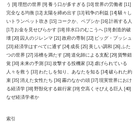
う [8] 理想の世界 [9] 養う口が多すぎる [10] 世界の労働者 [11]
完全なる均衡 [12] 太陽を締め出す [13] 戦争の利益 [14] 騒々し
いトランペット吹き [15] コークか、ペプシか [16] 計画する人
[17] お金を見せびらかす [18] 排水口のむこうへ [19] 創造的破
壊 [20] 囚人のジレンマ [21] 政府の専制 [22] ビッグ・プッシュ
[23] 経済学はすべてに通ず [24] 成長 [25] 美しい調和 [26] ふた
つの世界 [27] 浴槽を満たす [28] 道化師による支配 [29] 貨幣錯
覚 [30] 未来の予測 [31] 攻撃する投機家 [32] 虐げられている
人々を救う [33] わたしを知り、あなたを知る [34] 破られた約
束 [35] 消えた女性たち [36] 霧のなかの頭 [37] 現実世界におけ
る経済学 [38] 野獣化する銀行家 [39] 空高くそびえる巨人 [40]
なぜ経済学者か
索引