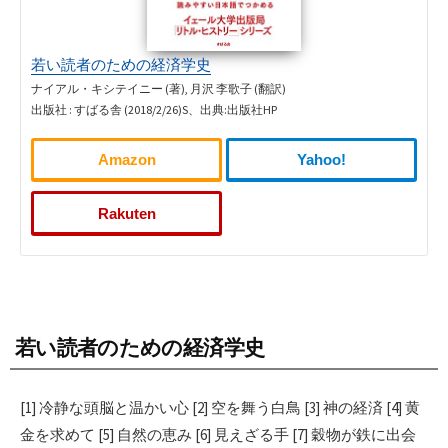
若い読者のための経済学史
ナイアル・キシテイニー (著), 月沢 李歌子 (翻訳)
出版社 : すばる舎 (2018/2/26)S、出典:出版社HP
Amazon
Yahoo!
Rakuten
若い読者のための経済学史
[1] 冷静な頭脳と温かい心 [2] 空を舞う白鳥 [3] 神の経済 [4] 黄
金を求めて [5] 自然の恵み [6] 見えざる手 [7] 穀物が鉄に出会