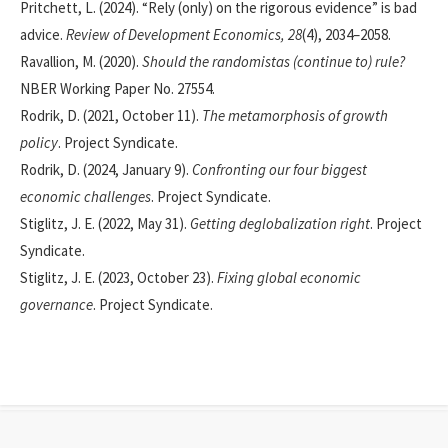
Pritchett, L. (2024). “Rely (only) on the rigorous evidence” is bad
advice.
Review of Development Economics, 28
(4), 2034–2058.
Ravallion, M. (2020).
Should the randomistas (continue to) rule?
NBER Working Paper No. 27554.
Rodrik, D. (2021, October 11).
The metamorphosis of growth
policy
. Project Syndicate.
Rodrik, D. (2024, January 9).
Confronting our four biggest
economic challenges
. Project Syndicate.
Stiglitz, J. E. (2022, May 31).
Getting deglobalization right
. Project
Syndicate.
Stiglitz, J. E. (2023, October 23).
Fixing global economic
governance
. Project Syndicate.