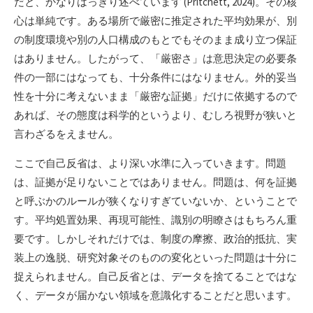
だと、かなりはっきり述べています (Pritchett, 2024)。その核
心は単純です。ある場所で厳密に推定された平均効果が、別
の制度環境や別の人口構成のもとでもそのまま成り立つ保証
はありません。したがって、「厳密さ」は意思決定の必要条
件の一部にはなっても、十分条件にはなりません。外的妥当
性を十分に考えないまま「厳密な証拠」だけに依拠するので
あれば、その態度は科学的というより、むしろ視野が狭いと
言わざるをえません。
ここで自己反省は、より深い水準に入っていきます。問題
は、証拠が足りないことではありません。問題は、何を証拠
と呼ぶかのルールが狭くなりすぎていないか、ということで
す。平均処置効果、再現可能性、識別の明瞭さはもちろん重
要です。しかしそれだけでは、制度の摩擦、政治的抵抗、実
装上の逸脱、研究対象そのものの変化といった問題は十分に
捉えられません。自己反省とは、データを捨てることではな
く、データが届かない領域を意識化することだと思います。