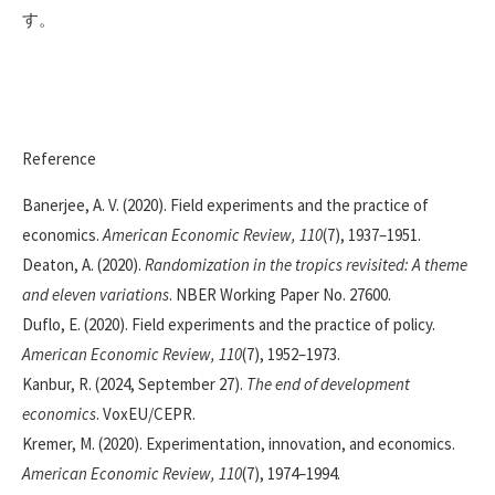
す。
Reference
Banerjee, A. V. (2020). Field experiments and the practice of
economics.
American Economic Review, 110
(7), 1937–1951.
Deaton, A. (2020).
Randomization in the tropics revisited: A theme
and eleven variations
. NBER Working Paper No. 27600.
Duflo, E. (2020). Field experiments and the practice of policy.
American Economic Review, 110
(7), 1952–1973.
Kanbur, R. (2024, September 27).
The end of development
economics
. VoxEU/CEPR.
Kremer, M. (2020). Experimentation, innovation, and economics.
American Economic Review, 110
(7), 1974–1994.