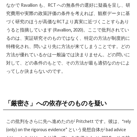
なかで Ravallion も、RCT への無条件の選好に疑義を呈し、研
究費用や実際の政策評価の条件を考えれば、観察データに基
づく研究のほうが高価なRCTより真実に近づくことすらあり
うると指摘しています (Ravallion, 2020)。ここで批判されてい
るのは、実証研究そのものではなく、特定の方法が制度的に
特権化され、問いより先に方法が来てしまうことです。どの
方法が優れているかは一般論では決まりません。どの問いに
対して、どの条件のもとで、その方法が最も適切なのかによ
ってしか決まらないのです。
「厳密さ」への依存そのものを疑い
この批判をさらに先へ進めたのが Pritchett です。彼は、“rely
(only) on the rigorous evidence” という発想自体が bad advice