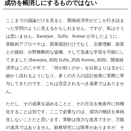
成功を帳消しにするものではない
ここまでの議論だけを見ると、開発経済学がどこか行き詰ま
った学問のように見えるかもしれません。ですが、私はそう
は思いません。Banerjee、Duflo、Kremer が示したように、
実験的アプローチは、因果識別だけでなく、文脈理解、政策
との接続、分野横断的な協働、そして迅速な学習を可能にし
てきました (Banerjee, 2020; Duflo, 2020; Kremer, 2020)。開発経
済学はこの二十年で、「何が効くのか」を以前よりはるかに
細かく語れるようになり、多くの介入の設計改善に実際に寄
与してきたのです。これは否定されるべき成果ではありませ
ん。
ただし、その成果を認めることと、その方法を無条件に特権
化することは別です。ここで必要なのは、成功の物語を単純
化しないことだと思います。実験は強力な道具ですが、万能
の道具ではありません。観察研究には限界がありますが、そ