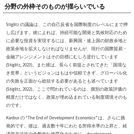
分野の外枠そのものが揺らいでいる
Stiglitz の議論は、この自己反省を国際制度のレベルにまで押
し広げます。彼によれば、持続可能な開発と気候対応のため
に必要な投資を実現するには、新興国・途上国の財政余地と
政策余地を拡大しなければなりませんが、現行の国際貿易・
金融アレンジメントはその目標にむしろ逆行しています
(Stiglitz, 2023)。また彼は、長らく前提とされてきた「国境な
き世界」というビジョンはもはや信頼できず、グローバル化
の失敗を正面から総括する必要があるとも述べています
(Stiglitz, 2022)。ここで問われているのは、個別の政策評価の
精度だけではなく、政策が埋め込まれている制度環境そのも
のです。
Kanbur の “The End of Development Economics” は、さらに挑
発的です。彼は、過去数十年にわたる所得水準の上昇と、経
済学方法論の全般的な均質化のために、development