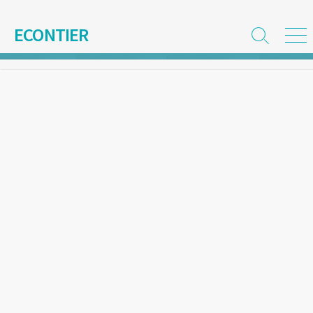
コ
ン
ECONTIER
検
メ
テ
索
ニ
ン
切
ュ
ツ
り
ー
替
へ
え
ス
キ
ッ
プ