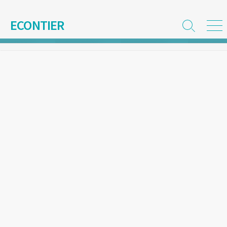
コ
ン
ECONTIER
検
メ
テ
索
ニ
ン
切
ュ
ツ
り
ー
替
へ
え
ス
キ
ッ
プ