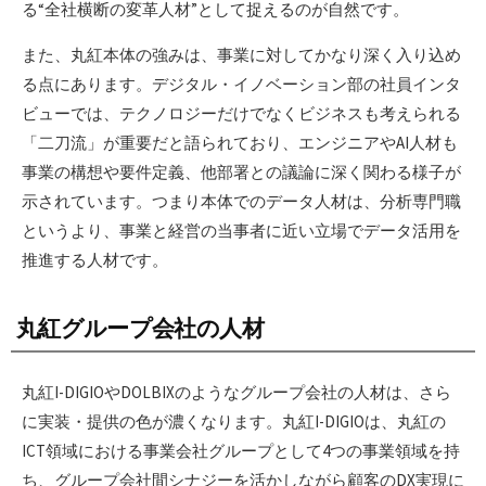
る“全社横断の変革人材”として捉えるのが自然です。
また、丸紅本体の強みは、事業に対してかなり深く入り込め
る点にあります。デジタル・イノベーション部の社員インタ
ビューでは、テクノロジーだけでなくビジネスも考えられる
「二刀流」が重要だと語られており、エンジニアやAI人材も
事業の構想や要件定義、他部署との議論に深く関わる様子が
示されています。つまり本体でのデータ人材は、分析専門職
というより、事業と経営の当事者に近い立場でデータ活用を
推進する人材です。
丸紅グループ会社の人材
丸紅I-DIGIOやDOLBIXのようなグループ会社の人材は、さら
に実装・提供の色が濃くなります。丸紅I-DIGIOは、丸紅の
ICT領域における事業会社グループとして4つの事業領域を持
ち、グループ会社間シナジーを活かしながら顧客のDX実現に