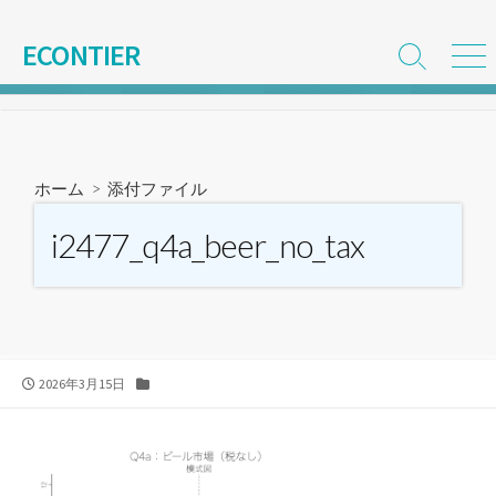
コ
ン
ECONTIER
検
メ
テ
索
ニ
ン
切
ュ
ツ
り
ー
替
へ
え
ス
ホーム
> 添付ファイル
キ
ッ
i2477_q4a_beer_no_tax
プ
公
カ
2026年3月15日
開
テ
日
ゴ
リ
ー