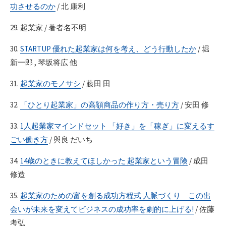
功させるのか
/ 北 康利
29. 起業家 / 著者名不明
30.
STARTUP 優れた起業家は何を考え、どう行動したか
/ 堀
新一郎 , 琴坂将広 他
31.
起業家のモノサシ
/ 藤田 田
32.
「ひとり起業家」の高額商品の作り方・売り方
/ 安田 修
33.
1人起業家マインドセット 「好き」を「稼ぎ」に変えるす
ごい働き方
/ 與良 だいち
34.
14歳のときに教えてほしかった 起業家という冒険
/ 成田
修造
35.
起業家のための富を創る成功方程式 人脈づくり この出
会いが未来を変えてビジネスの成功率を劇的に上げる!
/ 佐藤
考弘