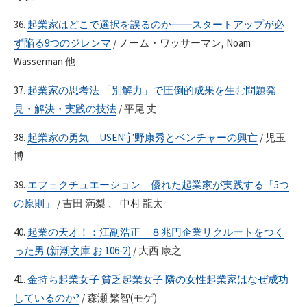
36.
起業家はどこで選択を誤るのか――スタートアップが必
ず陥る9つのジレンマ
/ ノーム・ワッサーマン, Noam
Wasserman 他
37.
起業家の思考法 「別解力」で圧倒的成果を生む問題発
見・解決・実践の技法
/ 平尾 丈
38.
起業家の勇気 USEN宇野康秀とベンチャーの興亡
/ 児玉
博
39.
エフェクチュエーション 優れた起業家が実践する「5つ
の原則」
/ 吉田 満梨 、 中村 龍太
40.
起業の天才！：江副浩正 ８兆円企業リクルートをつく
った男 (新潮文庫 お 106-2)
/ 大西 康之
41.
金持ち起業女子 貧乏起業女子 隣の女性起業家はなぜ成功
しているのか?
/ 森瀬 繁智(モゲ)