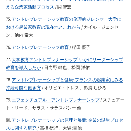
える企業家活動プロセス
/ 関 智宏
75.
アントレプレナーシップ教育の倫理的ジレンマ 大学に
おける起業家教育の現在地とこれから
/ カイル・ジェンセ
ン、池内 泰大
76.
アントレプレナーシップ教育
/ 稲田 優子
77.
大学教育アントレプレナーシップ: いかにリーダーシップ
教育を導入したか
/ 日向野 幹也、松岡 洋佑
78.
アントレプレナーシップと健康: フランスの起業家にみる
持続可能な働き方
/ オリビエ・トレス、影浦 ちひろ
79.
エフェクチュアル・アントレプレナーシップ
/ スチュアー
ト・リード、サラス・サラスバシー 他
80.
アントレプレナーシップの原理と展開: 企業の誕生プロセ
スに関する研究
/ 高橋 徳行、大驛 潤 他