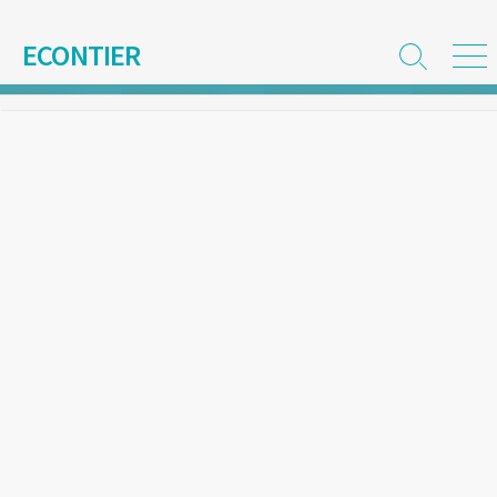
コ
ン
ECONTIER
検
メ
テ
索
ニ
ン
切
ュ
ツ
り
ー
替
へ
え
ス
キ
ッ
プ