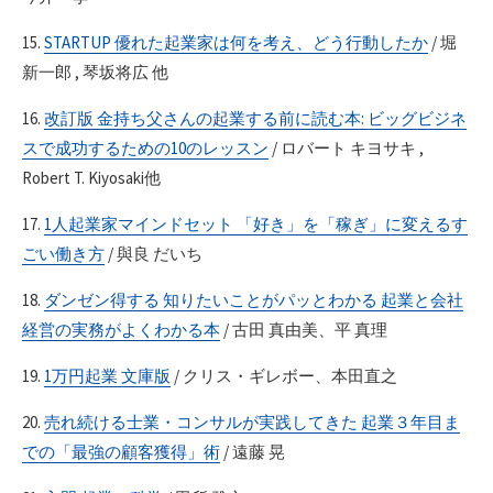
15.
STARTUP 優れた起業家は何を考え、どう行動したか
/ 堀
新一郎 , 琴坂将広 他
16.
改訂版 金持ち父さんの起業する前に読む本: ビッグビジネ
スで成功するための10のレッスン
/ ロバート キヨサキ ,
Robert T. Kiyosaki他
17.
1人起業家マインドセット 「好き」を「稼ぎ」に変えるす
ごい働き方
/ 與良 だいち
18.
ダンゼン得する 知りたいことがパッとわかる 起業と会社
経営の実務がよくわかる本
/ 古田 真由美、平 真理
19.
1万円起業 文庫版
/ クリス・ギレボー、本田直之
20.
売れ続ける士業・コンサルが実践してきた 起業３年目ま
での「最強の顧客獲得」術
/ 遠藤 晃