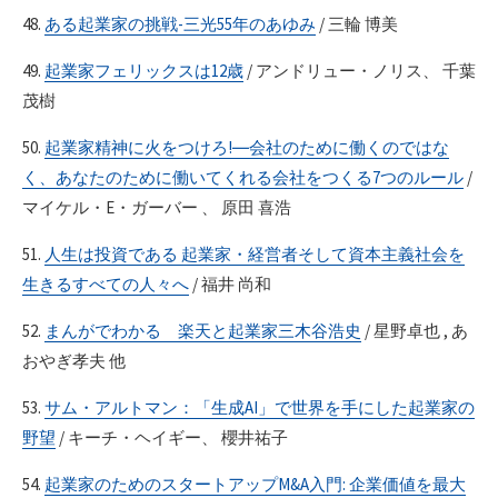
48.
ある起業家の挑戦-三光55年のあゆみ
/ 三輪 博美
49.
起業家フェリックスは12歳
/ アンドリュー・ノリス、 千葉
茂樹
50.
起業家精神に火をつけろ!―会社のために働くのではな
く、あなたのために働いてくれる会社をつくる7つのルール
/
マイケル・E・ガーバー 、 原田 喜浩
51.
人生は投資である 起業家・経営者そして資本主義社会を
生きるすべての人々へ
/ 福井 尚和
52.
まんがでわかる 楽天と起業家三木谷浩史
/ 星野卓也 , あ
おやぎ孝夫 他
53.
サム・アルトマン：「生成AI」で世界を手にした起業家の
野望
/ キーチ・ヘイギー、 櫻井祐子
54.
起業家のためのスタートアップM&A入門: 企業価値を最大