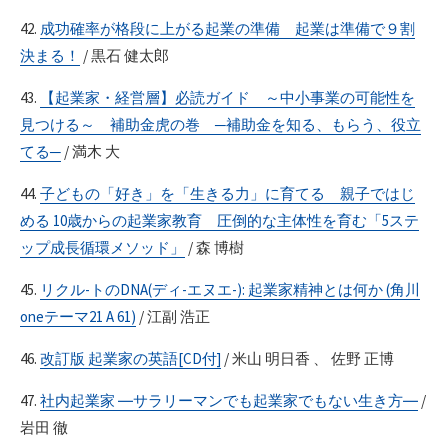
42.
成功確率が格段に上がる起業の準備 起業は準備で９割
決まる！
/ 黒石 健太郎
43.
【起業家・経営層】必読ガイド ～中小事業の可能性を
見つける～ 補助金虎の巻 ─補助金を知る、もらう、役立
てる─
/ 満木 大
44.
子どもの「好き」を「生きる力」に育てる 親子ではじ
める 10歳からの起業家教育 圧倒的な主体性を育む「5ステ
ップ成長循環メソッド」
/ 森 博樹
45.
リクル-トのDNA(ディ-エヌエ-): 起業家精神とは何か (角川
oneテーマ21 A 61)
/ 江副 浩正
46.
改訂版 起業家の英語[CD付]
/ 米山 明日香 、 佐野 正博
47.
社内起業家 ―サラリーマンでも起業家でもない生き方―
/
岩田 徹