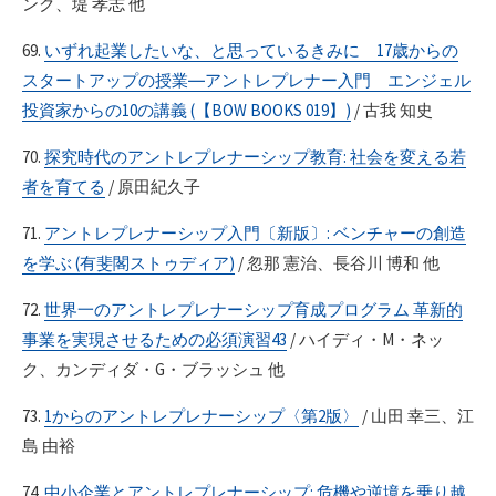
ンク、堤 孝志 他
69.
いずれ起業したいな、と思っているきみに 17歳からの
スタートアップの授業―アントレプレナー入門 エンジェル
投資家からの10の講義 (【BOW BOOKS 019】)
/ 古我 知史
70.
探究時代のアントレプレナーシップ教育: 社会を変える若
者を育てる
/ 原田紀久子
71.
アントレプレナーシップ入門〔新版〕: ベンチャーの創造
を学ぶ (有斐閣ストゥディア)
/ 忽那 憲治、長谷川 博和 他
72.
世界一のアントレプレナーシップ育成プログラム 革新的
事業を実現させるための必須演習43
/ ハイディ・M・ネッ
ク、カンディダ・G・ブラッシュ 他
73.
1からのアントレプレナーシップ〈第2版〉
/ 山田 幸三、江
島 由裕
74.
中小企業とアントレプレナーシップ: 危機や逆境を乗り越