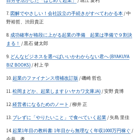
自分を活かした「はじめて起業」
/ 堀江 愛利
7.
図解でやさしい！会社設立の手続きがすべてわかる本
/ 中
野裕哲、渋田貴正
8.
成功確率が格段に上がる起業の準備 起業は準備で９割決
まる！
/ 黒石 健太郎
9.
どんなビジネスを選べばいいかわからない君へ (BYAKUYA
BIZ BOOKS)
/ 村上 学
10.
起業のファイナンス増補改訂版
/ 磯崎 哲也
11.
松岡まどか、起業します (ハヤカワ文庫JA)
/ 安野 貴博
12.
経営者になるためのノート
/ 柳井 正
13.
ブレずに「やりたいこと」で食べていく起業
/ 矢島 里佳
14.
起業1年目の教科書: 1年目から無理なく年収1000万円稼ぐ
/
今井 孝