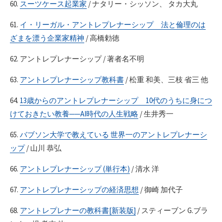
60.
スーツケース起業家
/ ナタリー・シッソン、 タカ大丸
61.
イ・リーガル・アントレプレナーシップ 法と倫理のは
ざまを漂う企業家精神
/ 高橋勅徳
62. アントレプレナーシップ / 著者名不明
63.
アントレプレナーシップ教科書
/ 松重 和美、三枝 省三 他
64.
13歳からのアントレプレナーシップ 10代のうちに身につ
けておきたい教養──AI時代の人生戦略
/ 生井秀一
65.
バブソン大学で教えている 世界一のアントレプレナーシ
ップ
/ 山川 恭弘
66.
アントレプレナーシップ (単行本)
/ 清水 洋
67.
アントレプレナーシップの経済思想
/ 御崎 加代子
68.
アントレプレナーの教科書[新装版]
/ スティーブン G.ブラ