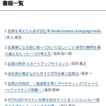
書籍一覧
1.
起業を考えたら必ず読む本 (Asuka business & language book)
/ 井上 達也
2.
起業家になる前に知っておいてほしいこと 経営の難問を乗
り越えるたった一つの考え方
/ 岩田 彰一郎
3.
起業の科学 スタートアップサイエンス
/ 田所 雅之
4.
会社員が働きながら月３０万円を稼ぐ起業法
/ 新井 一
5.
起業の方程式 ～急成長を導くマーケティング×ストーリ
ー×ファイナンス戦略～
/ 粂田 将伸
6.
HITOLOGY やりたい仕事を自分でつくる シリコンバレー発