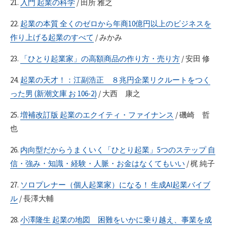
21.
入門 起業の科学
/ 田所 雅之
22.
起業の本質 全くのゼロから年商10億円以上のビジネスを
作り上げる起業のすべて
/ みかみ
23.
「ひとり起業家」の高額商品の作り方・売り方
/ 安田 修
24.
起業の天才！：江副浩正 ８兆円企業リクルートをつく
った男 (新潮文庫 お 106-2)
/ 大西 康之
25.
増補改訂版 起業のエクイティ・ファイナンス
/ 磯崎 哲
也
26.
内向型だからうまくいく「ひとり起業」5つのステップ 自
信・強み・知識・経験・人脈・お金はなくてもいい
/ 梶 純子
27.
ソロプレナー（個人起業家）になる！ 生成AI起業バイブ
ル
/ 長澤大輔
28.
小澤隆生 起業の地図 困難をいかに乗り越え、事業を成