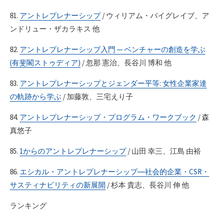
81.
アントレプレナーシップ
/ ウィリアム・バイグレイブ、ア
ンドリュー・ザカラキス 他
82.
アントレプレナーシップ入門 — ベンチャーの創造を学ぶ
(有斐閣ストゥディア)
/ 忽那 憲治、長谷川 博和 他
83.
アントレプレナーシップとジェンダー平等: 女性企業家達
の軌跡から学ぶ
/ 加藤敦、三宅えり子
84.
アントレプレナーシップ・プログラム・ワークブック
/ 森
真悠子
85.
1からのアントレプレナーシップ
/ 山田 幸三、江島 由裕
86.
エシカル・アントレプレナーシップ―社会的企業・CSR・
サスティナビリティの新展開
/ 杉本 貴志、長谷川 伸 他
ランキング