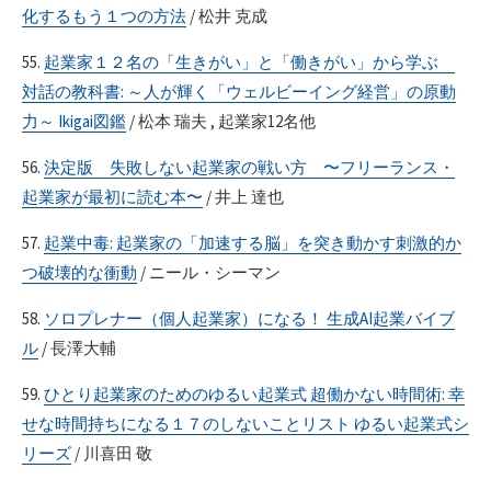
化するもう１つの方法
/ 松井 克成
55.
起業家１２名の「生きがい」と「働きがい」から学ぶ
対話の教科書: ～人が輝く「ウェルビーイング経営」の原動
力～ Ikigai図鑑
/ 松本 瑞夫 , 起業家12名他
56.
決定版 失敗しない起業家の戦い方 〜フリーランス・
起業家が最初に読む本〜
/ 井上 達也
57.
起業中毒: 起業家の「加速する脳」を突き動かす刺激的か
つ破壊的な衝動
/ ニール・シーマン
58.
ソロプレナー（個人起業家）になる！ 生成AI起業バイブ
ル
/ 長澤大輔
59.
ひとり起業家のためのゆるい起業式 超働かない時間術: 幸
せな時間持ちになる１７のしないことリスト ゆるい起業式シ
リーズ
/ 川喜田 敬