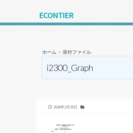
コ
ン
ECONTIER
テ
ン
ツ
へ
ス
ホーム
> 添付ファイル
キ
ッ
i2300_Graph
プ
公
カ
2026年2月25日
開
テ
日
ゴ
リ
ー