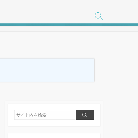
検
索
切
り
替
え
検
検
索
索