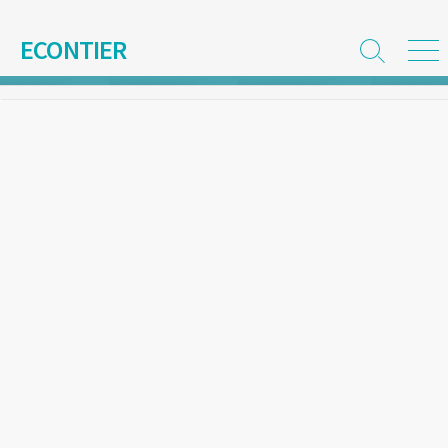
コ
ン
ECONTIER
検
メ
テ
索
ニ
ン
切
ュ
ツ
り
ー
替
へ
え
ス
キ
ッ
プ