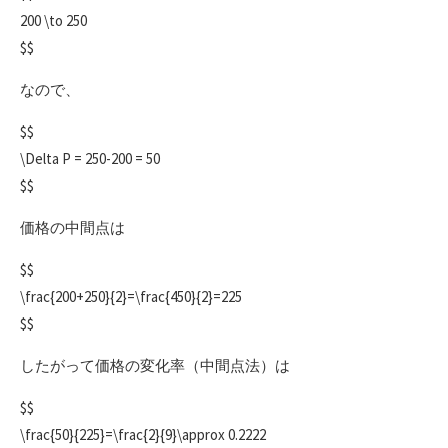
200 \to 250
$$
なので、
$$
\Delta P = 250-200 = 50
$$
価格の中間点は
$$
\frac{200+250}{2}=\frac{450}{2}=225
$$
したがって価格の変化率（中間点法）は
$$
\frac{50}{225}=\frac{2}{9}\approx 0.2222