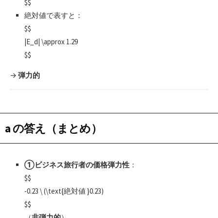
$$
絶対値で表すと：
$$
|E_d| \approx 1.29
$$
→
弾力的
a の答え（まとめ）
①ビジネス旅行者の価格弾力性
：
$$
-0.23 \ (\text{絶対値 }0.23)
$$
（
非弾力的
）