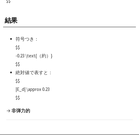
$$
結果
符号つき：
$$
-0.23 \text{（約）}
$$
絶対値で表すと：
$$
|E_d| \approx 0.23
$$
→
非弾力的