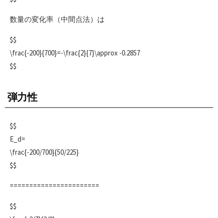
数量の変化率（中間点法）は
$$
\frac{-200}{700}=-\frac{2}{7}\approx -0.2857
$$
弾力性
$$
E_d=
\frac{-200/700}{50/225}
$$
=======================
$$