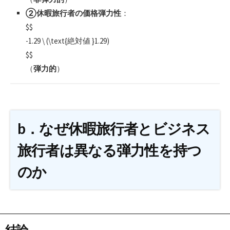
②休暇旅行者の価格弾力性
：
$$
-1.29 \ (\text{絶対値 }1.29)
$$
（
弾力的
）
b．なぜ休暇旅行者とビジネス
旅行者は異なる弾力性を持つ
のか
結論