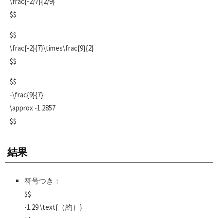
\frac{-2/7}{2/9}
$$
$$
\frac{-2}{7}\times\frac{9}{2}
$$
$$
-\frac{9}{7}
\approx -1.2857
$$
結果
符号つき：
$$
-1.29 \text{（約）}