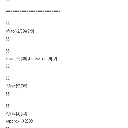
========================
$$
\frac{-2/39}{2/9}
$$
$$
\frac{-2}{39}\times\frac{9}{2}
$$
$$
-\frac{9}{39}
$$
$$
-\frac{3}{13}
\approx -0.2308