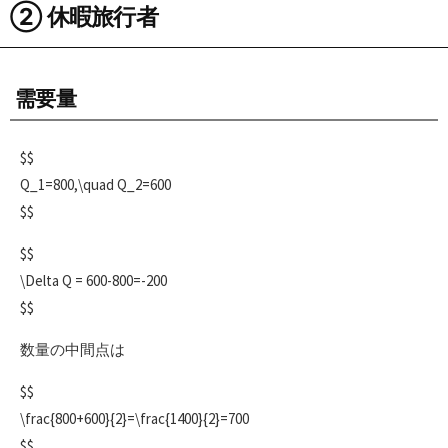
② 休暇旅行者
需要量
$$
Q_1=800,\quad Q_2=600
$$
$$
\Delta Q = 600-800=-200
$$
数量の中間点は
$$
\frac{800+600}{2}=\frac{1400}{2}=700
$$