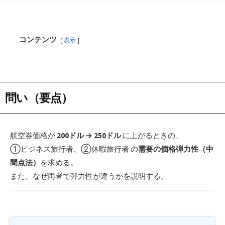
コンテンツ
表示
問い（要点）
航空券価格が
200ドル → 250ドル
に上がるときの、
①ビジネス旅行者、②休暇旅行者 の
需要の価格弾力性（中
間点法）
を求める。
また、なぜ両者で弾力性が違うかを説明する。