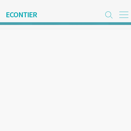
コ
ン
ECONTIER
検
メ
テ
索
ニ
ン
切
ュ
ツ
り
ー
替
へ
え
ス
キ
ッ
プ