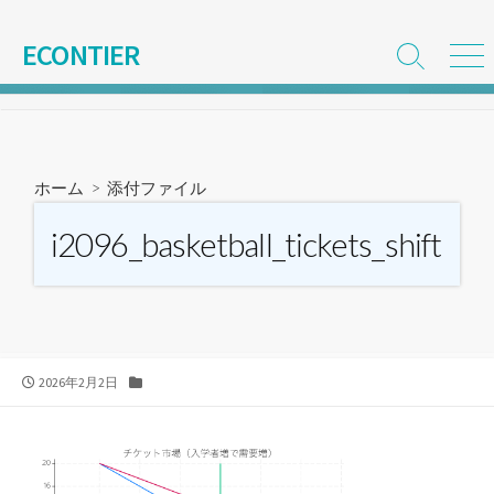
コ
ン
ECONTIER
検
メ
テ
索
ニ
ン
切
ュ
ツ
り
ー
替
へ
え
ス
ホーム
> 添付ファイル
キ
ッ
i2096_basketball_tickets_shift
プ
公
カ
2026年2月2日
開
テ
日
ゴ
リ
ー