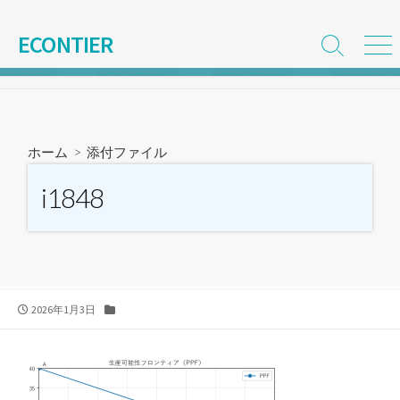
コ
ン
ECONTIER
検
メ
テ
索
ニ
ン
切
ュ
ツ
り
ー
替
へ
え
ス
ホーム
> 添付ファイル
キ
ッ
i1848
プ
公
カ
2026年1月3日
開
テ
日
ゴ
リ
ー