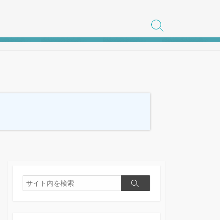
検
索
切
り
替
え
検
検
索
索