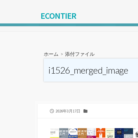
コ
ン
ECONTIER
テ
ン
ツ
へ
ス
ホーム
> 添付ファイル
キ
ッ
i1526_merged_image
プ
公
カ
2026年3月17日
開
テ
日
ゴ
リ
ー