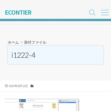
コ
ン
ECONTIER
検
メ
テ
索
ニ
ン
切
ュ
ツ
り
ー
替
へ
え
ス
ホーム
> 添付ファイル
キ
ッ
i1222-4
プ
公
カ
2023年8月12日
開
テ
日
ゴ
リ
ー